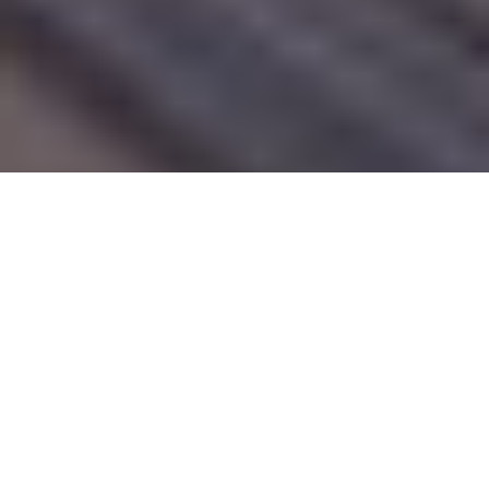
Top 3 des travaux d’isolation à
réaliser chez soi
Afin de limiter
les déperditions énergétiques