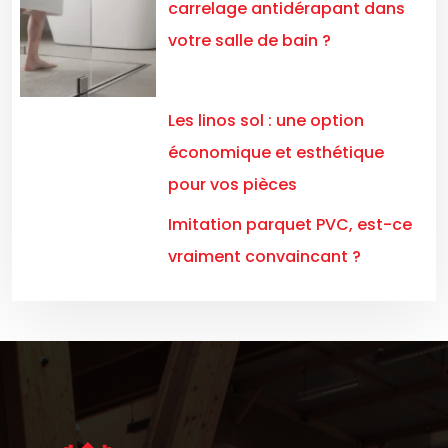
carrelage antidérapant dans
votre salle de bain ?
Les linos sol : une option
économique et esthétique
pour vos pièces
Imitation parquet PVC, est-ce
vraiment convaincant ?