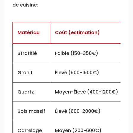
de cuisine:
Matériau
Coût (estimation)
Du
Stratifié
Faible (150-350€)
M
Granit
Élevé (500-1500€)
Tr
Quartz
Moyen-Élevé (400-1200€)
Él
Bois massif
Élevé (600-2000€)
Mo
Carrelage
Moyen (200-600€)
Él