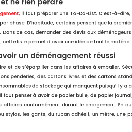
 et ne rien perdre
nagement
, il faut préparer une To-Do-List. C’est-à-dire
 par phase. D’habitude, certains pensent que la première
la. Dans ce cas, demander des devis aux déménageurs 
ette liste permet d’avoir une idée de tout le matériel
r avoir un déménagement réussi
 et de s’éparpiller dans les affaires à emballer. Sécur
tons penderies, des cartons livres et des cartons standa
consommables de stockage qui manquent puisqu’il y a aus
l faut penser à avoir de papier bulle, de papier journal
s affaires conformément durant le chargement. En outr
ou stylos, les gants, du ruban adhésif, un mètre, une p