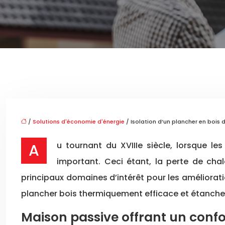
/
Solutions d'économie d'énergie
/ Isolation d’un plancher en bois
Au tournant du XVIIIe siècle, lorsque les techniques de construction sont passées aux planchers en bois, l’innovation a résolu un problème
important. Ceci étant, la perte de cha
principaux domaines d’intérêt pour les améliorat
plancher bois thermiquement efficace et étanche 
Maison passive offrant un conf