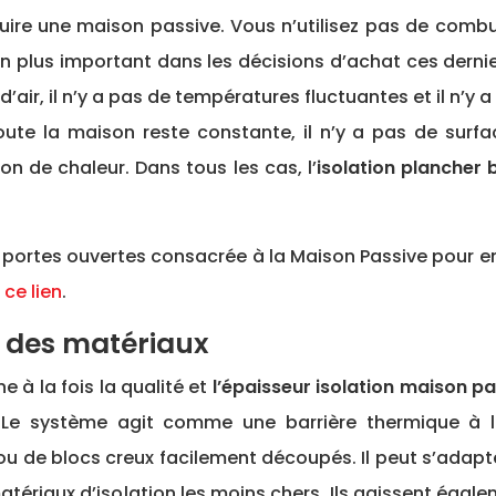
ruire une maison passive. Vous n’utilisez pas de combu
en plus important dans les décisions d’achat ces dern
 d’air, il n’y a pas de températures fluctuantes et il n’y
ute la maison reste constante, il n’y a pas de surfa
on de chaleur. Dans tous les cas, l’
isolation plancher 
née portes ouvertes consacrée à la Maison Passive pour e
 ce lien
.
x des matériaux
 à la fois la qualité et
l’épaisseur isolation maison p
 Le système agit comme une barrière thermique à l
s ou de blocs creux facilement découpés. Il peut s’adapt
es matériaux d’isolation les moins chers. Ils agissent é